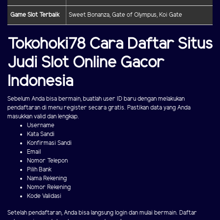
Game Slot Terbaik
Sweet Bonanza, Gate of Olympus, Koi Gate
Tokohoki78 Cara Daftar Situs
Judi Slot Online Gacor
Indonesia
Sebelum Anda bisa bermain, buatlah user ID baru dengan melakukan
pendaftaran di menu register secara gratis. Pastikan data yang Anda
masukkan valid dan lengkap.
Username
Kata Sandi
Konfirmasi Sandi
Email
Nomor Telepon
Pilih Bank
Nama Rekening
Nomor Rekening
Kode Validasi
Setelah pendaftaran, Anda bisa langsung login dan mulai bermain. Daftar