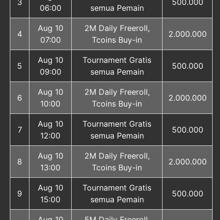
3
500.000
06:00
semua Pemain
Aug 10
2M Daily Freeroll,
4
2.000.000
07:00
Tcoins Buy-in
Aug 10
Tournament Gratis
5
500.000
09:00
semua Pemain
Aug 10
2M Daily Freeroll,
6
2.000.000
10:00
Tcoins Buy-in
Aug 10
Tournament Gratis
7
500.000
12:00
semua Pemain
Aug 10
2M Daily Freeroll,
8
2.000.000
13:00
Tcoins Buy-in
Aug 10
Tournament Gratis
9
500.000
15:00
semua Pemain
Aug 10
5M Daily Freeroll,