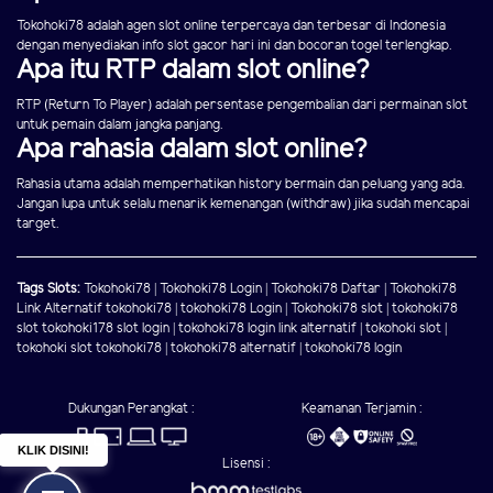
Tokohoki78 adalah agen slot online terpercaya dan terbesar di Indonesia
dengan menyediakan info slot gacor hari ini dan bocoran togel terlengkap.
Apa itu RTP dalam slot online?
RTP (Return To Player) adalah persentase pengembalian dari permainan slot
untuk pemain dalam jangka panjang.
Apa rahasia dalam slot online?
Rahasia utama adalah memperhatikan history bermain dan peluang yang ada.
Jangan lupa untuk selalu menarik kemenangan (withdraw) jika sudah mencapai
target.
Tags Slots:
Tokohoki78
|
Tokohoki78 Login
|
Tokohoki78 Daftar
|
Tokohoki78
Link Alternatif
tokohoki78
|
tokohoki78 Login
|
Tokohoki78 slot
|
tokohoki78
slot
tokohoki178 slot login
|
tokohoki78 login link alternatif
|
tokohoki slot
|
tokohoki slot
tokohoki78
|
tokohoki78 alternatif
|
tokohoki78 login
Dukungan Perangkat :
Keamanan Terjamin :
KLIK DISINI!
Lisensi :