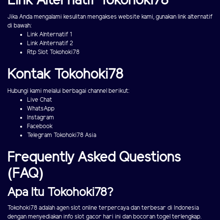
Link Alternatif Tokohoki78
Jika Anda mengalami kesulitan mengakses website kami, gunakan link alternatif
di bawah:
Link Alnternatif 1
Link Alnternatif 2
Rtp Slot Tokohoki78
Kontak Tokohoki78
Hubungi kami melalui berbagai channel berikut:
Live Chat
WhatsApp
Instagram
Facebook
Telegram Tokohoki78 Asia
Frequently Asked Questions
(FAQ)
Apa Itu Tokohoki78?
Tokohoki78 adalah agen slot online terpercaya dan terbesar di Indonesia
dengan menyediakan info slot gacor hari ini dan bocoran togel terlengkap.