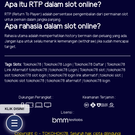
Apa itu RTP dalam slot online?
RTP (Return To Player) adalah persentase pengembalian dari permainan slot
untuk pemain dalam jangka panjang.
Apa rahasia dalam slot online?
Rahasia utama adalah memperhatikan history bermain dan peluang yang ada.
Jangan lupa untuk selalu menarik kemenangan (withdraw) jika sudah mencapai
target.
Tags Slots:
Tokohoki78
|
Tokohoki78 Login
|
Tokohoki78 Daftar
|
Tokohoki78
Link Alternatif
tokohoki78
|
tokohoki78 Login
|
Tokohoki78 slot
|
tokohoki78
slot
tokohoki178 slot login
|
tokohoki78 login link alternatif
|
tokohoki slot
|
tokohoki slot
tokohoki78
|
tokohoki78 alternatif
|
tokohoki78 login
Dukungan Perangkat :
Keamanan Terjamin :
KLIK DISINI!
Lisensi :
Copyright © - TOKOHOKI78. Seluruh hak cipta dilindungi