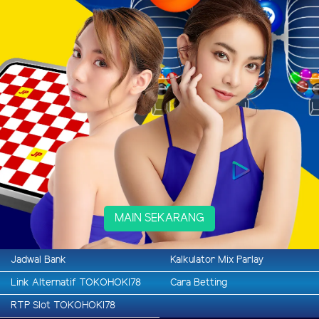
MAIN SEKARANG
Jadwal Bank
Kalkulator Mix Parlay
Link Alternatif TOKOHOKI78
Cara Betting
RTP Slot TOKOHOKI78